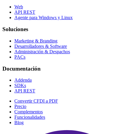
Web
API REST
Agente para Windows y Linux
Soluciones
Marketing & Branding
Desarrolladores & Software
Administración & Despachos
PACs
Documentación
Addenda
SDKs
API REST
Convertir CFDI a PDF
Precio
Complementos
Funcionalidades
Blog