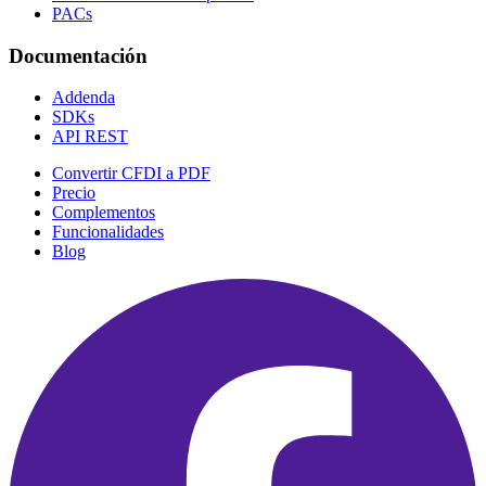
PACs
Documentación
Addenda
SDKs
API REST
Convertir CFDI a PDF
Precio
Complementos
Funcionalidades
Blog